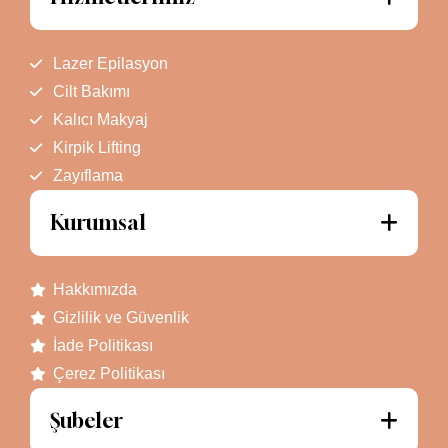
Lazer Epilasyon
Cilt Bakımı
Kalıcı Makyaj
Kirpik Lifting
Zayıflama
Kurumsal
Hakkımızda
Gizlilik ve Güvenlik
İade Politikası
Çerez Politikası
Şubeler