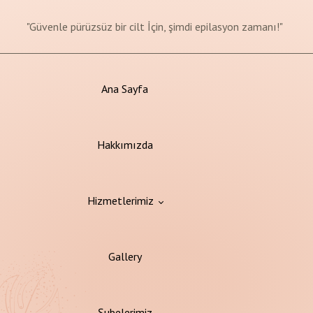
"Değişim başlasın, sağlıklı yaşam yolculuğunuz burada!"
"Güvenle pürüzsüz bir cilt İçin, şimdi epilasyon zamanı!"
"Her yaştan güzellik, cilt bakımıyla başlar!"
Bu Ay'a Özel Fiyatlar
Ana Sayfa
Hakkımızda
Hizmetlerimiz
Gallery
on
Şubelerimiz