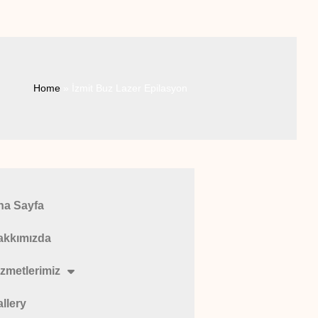
Home
»
İzmit Buz Lazer Epilasyon
na Sayfa
akkımızda
zmetlerimiz
llery