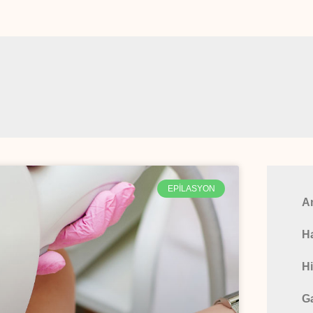
EPILASYON
A
H
Hi
Ga