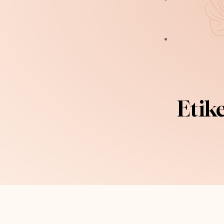
Cilt Bakımı
Kalıcı Makyaj
Kaş Tasarım Ve Uy
Etik
Kirpik Lifting
Zayıflama