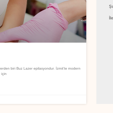
Ş
İl
mlerden biri Buz Lazer epilasyondur. İzmit’te modern
için