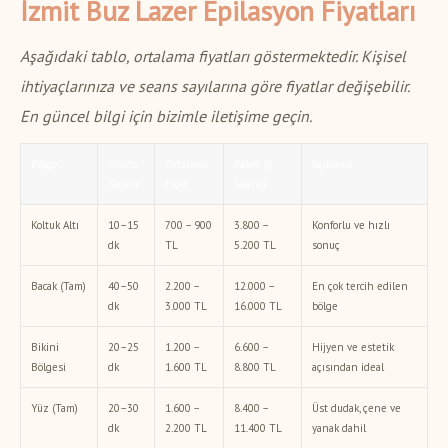
İzmit Buz Lazer Epilasyon Fiyatları
Aşağıdaki tablo, ortalama fiyatları göstermektedir. Kişisel
ihtiyaçlarınıza ve seans sayılarına göre fiyatlar değişebilir.
En güncel bilgi için bizimle iletişime geçin.
Bölge
Seans
Ortalama
Paket (6
Açıklama
Süresi
Fiyat
Seans)
Koltuk Altı
10–15
700 – 900
3.800 –
Konforlu ve hızlı
dk
TL
5.200 TL
sonuç
Bacak (Tam)
40–50
2.200 –
12.000 –
En çok tercih edilen
dk
3.000 TL
16.000 TL
bölge
Bikini
20–25
1.200 –
6.600 –
Hijyen ve estetik
Bölgesi
dk
1.600 TL
8.800 TL
açısından ideal
Yüz (Tam)
20–30
1.600 –
8.400 –
Üst dudak, çene ve
dk
2.200 TL
11.400 TL
yanak dahil