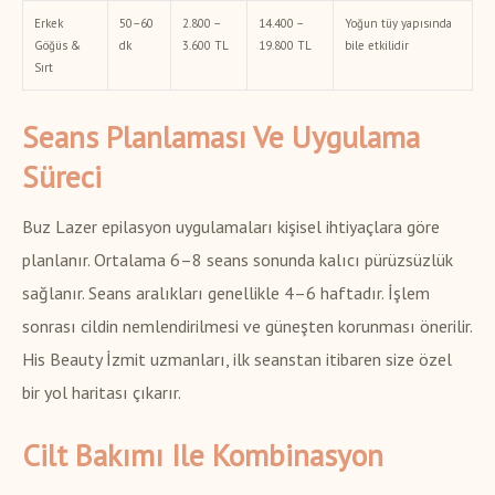
Erkek
50–60
2.800 –
14.400 –
Yoğun tüy yapısında
Göğüs &
dk
3.600 TL
19.800 TL
bile etkilidir
Sırt
Seans Planlaması Ve Uygulama
Süreci
Buz Lazer epilasyon uygulamaları kişisel ihtiyaçlara göre
planlanır. Ortalama 6–8 seans sonunda kalıcı pürüzsüzlük
sağlanır. Seans aralıkları genellikle 4–6 haftadır. İşlem
sonrası cildin nemlendirilmesi ve güneşten korunması önerilir.
His Beauty İzmit uzmanları, ilk seanstan itibaren size özel
bir yol haritası çıkarır.
Cilt Bakımı Ile Kombinasyon