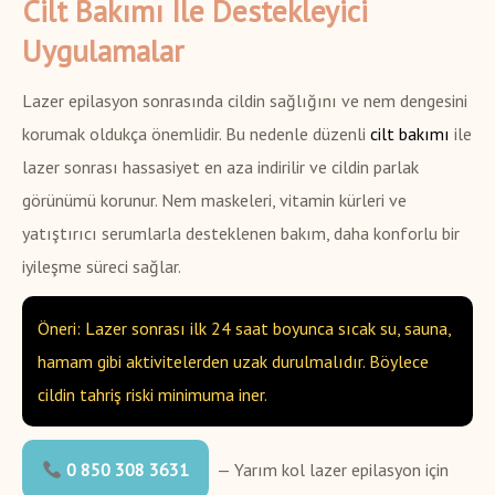
Cilt Bakımı Ile Destekleyici
Uygulamalar
Lazer epilasyon sonrasında cildin sağlığını ve nem dengesini
korumak oldukça önemlidir. Bu nedenle düzenli
cilt bakımı
ile
lazer sonrası hassasiyet en aza indirilir ve cildin parlak
görünümü korunur. Nem maskeleri, vitamin kürleri ve
yatıştırıcı serumlarla desteklenen bakım, daha konforlu bir
iyileşme süreci sağlar.
Öneri: Lazer sonrası ilk 24 saat boyunca sıcak su, sauna,
hamam gibi aktivitelerden uzak durulmalıdır. Böylece
cildin tahriş riski minimuma iner.
0 850 308 3631
— Yarım kol lazer epilasyon için