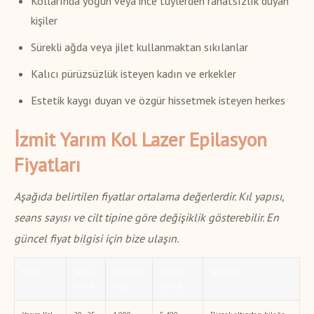
Kollarında yoğun veya ince tüylerden rahatsızlık duyan
kişiler
Sürekli ağda veya jilet kullanmaktan sıkılanlar
Kalıcı pürüzsüzlük isteyen kadın ve erkekler
Estetik kaygı duyan ve özgür hissetmek isteyen herkes
İzmit Yarım Kol Lazer Epilasyon
Fiyatları
Aşağıda belirtilen fiyatlar ortalama değerlerdir. Kıl yapısı,
seans sayısı ve cilt tipine göre değişiklik gösterebilir. En
güncel fiyat bilgisi için bize ulaşın.
Bölge
Seans
Ortalama
Paket (6
Açıklama
Süresi
Fiyat
Seans)