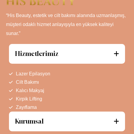
“His Beauty, estetik ve cilt bakımı alanında uzmanlaşmış,
müşteri odaklı hizmet anlayışıyla en yüksek kaliteyi
sunar.”
Hizmetlerimiz
Lazer Epilasyon
Cilt Bakımı
Kalıcı Makyaj
Kirpik Lifting
Zayıflama
Kurumsal