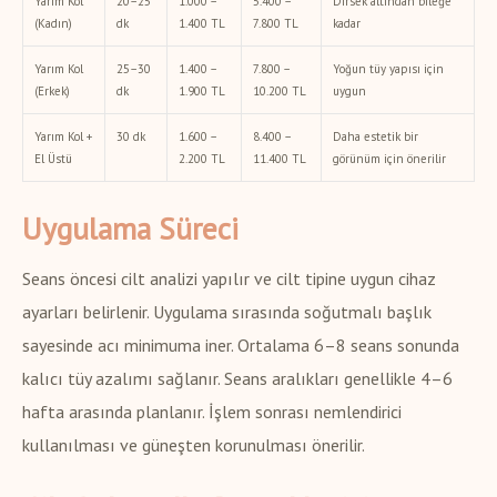
Yarım Kol
20–25
1.000 –
5.400 –
Dirsek altından bileğe
(Kadın)
dk
1.400 TL
7.800 TL
kadar
Yarım Kol
25–30
1.400 –
7.800 –
Yoğun tüy yapısı için
(Erkek)
dk
1.900 TL
10.200 TL
uygun
Yarım Kol +
30 dk
1.600 –
8.400 –
Daha estetik bir
El Üstü
2.200 TL
11.400 TL
görünüm için önerilir
Uygulama Süreci
Seans öncesi cilt analizi yapılır ve cilt tipine uygun cihaz
ayarları belirlenir. Uygulama sırasında soğutmalı başlık
sayesinde acı minimuma iner. Ortalama 6–8 seans sonunda
kalıcı tüy azalımı sağlanır. Seans aralıkları genellikle 4–6
hafta arasında planlanır. İşlem sonrası nemlendirici
kullanılması ve güneşten korunulması önerilir.